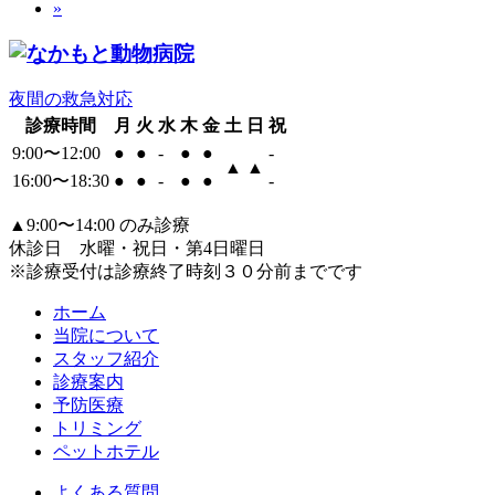
»
夜間の救急対応
診療時間
月
火
水
木
金
土
日
祝
9:00〜12:00
●
●
-
●
●
-
▲
▲
16:00〜18:30
●
●
-
●
●
-
▲
9:00〜14:00 のみ診療
休診日 水曜・祝日・第4日曜日
※診療受付は診療終了時刻３０分前までです
ホーム
当院について
スタッフ紹介
診療案内
予防医療
トリミング
ペットホテル
よくある質問